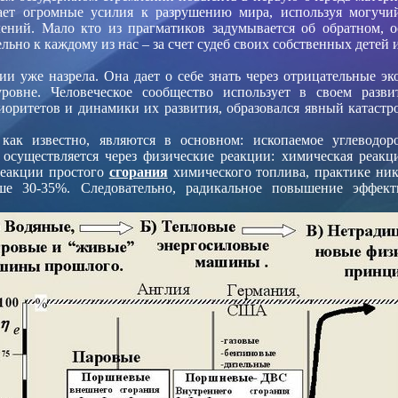
ает огромные усилия к разрушению мира, используя могучий 
ений. Мало кто из прагматиков задумывается об обратном, ос
льно к каждому из нас – за счет судеб своих собственных детей 
и уже назрела. Она дает о себе знать через отрицательные эк
уровне. Человеческое сообщество использует в своем разви
ритетов и динамики их развития, образовался явный катастр
как известно, являются в основном: ископаемое углеводор
 осуществляется через физические реакции: химическая реак
реакции простого
сгорания
химического топлива, практике ни
ыше 30-35%. Следовательно, радикальное повышение эффек