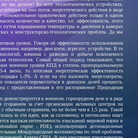
 же мы делаем? Во всех теплотехнических устройствах,
сорбируя на них поток энергетического действия в виде
е положительное практическое действие только в одном
сить количество и качество, т.е. эффективность, этого
ли путем наращивания температуры и давления в камерах
еских и конструкторско-технологических проблем. Да мы
ытовом уровне. Говоря об эффективности использования
нения, например, двигателе, агрегате, устройстве. В то
хнологий, начиная с разведки и добычи ископаемого
ская технология. Самый общий подход показывают, что
ения значения уровня КПД в степень
пропорциональную
4 звена, то итоговая энергетическая эффективность
 порядка 1-3%. А если на это наложить энергозатраты,
о показателя переместиться в диапазон долей процента.
ред с предоставленным в его распоряжение
Природным
о демонстрируется в военном, горнорудном деле и в ряде
сгоранием за счет организации активных центров на
 обычным сгоранием, но не более чем в 1,5 раза. Такой
илась за эти идеи, как за соломинку, и интенсивно ищет
ается высокая интенсивность изысканий мировой науки и
tonation engine - PDE), использующих детонационные
авительные Международные коллоквиумы по этой проблеме,
ледований Армии США. В них участвуют представители