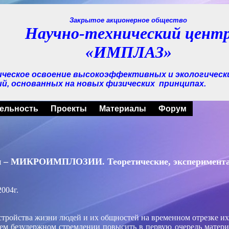
Закрытое акционерное общество
Научно-технический цент
«ИМПЛАЗ»
ическое освоение высокоэффективных и экологическ
й, основанных на новых физических
принципах.
ельность
Проекты
Материалы
Форум
ии – МИКРОИМПЛОЗИИ. Теоретические, экспериментал
004г.
стройства жизни людей и их общностей на временном отрезке и
ем безудержном стремлении повысить в первую очередь матери