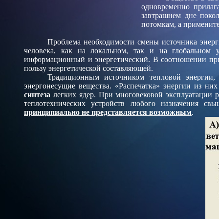
одновременно прилаг
завтрашнем дне покол
потомкам, а примените
Проблема необходимости смены источника энерги
человека, как на локальном, так и на глобальном 
информационный и энергетический. В соотношении прио
пользу энергетической составляющей.
Традиционным источником тепловой энергии, 
энергонесущие вещества. «Распечатка» энергии из них
синтеза
легких ядер. При многовековой эксплуатации 
теплотехнических устройств любого назначения св
принципиально не представляется возможным
.