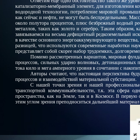
Отметим еще одно обстоятельство такого же уров
катализаторно-мембранный элемент, для изготовления к
водородной технологии, потребление мировой промышлен
как сейчас и нефти, не могут быть беспредельными. Мас
около полутора процентов, плюс безбрежный водный рес
металлов, таких как золото и серебро. Таким образом, 
завязываемся на весьма дефицитный редкоземельный ис
в качестве основного энергоаккумулирующего вещества,
разницей, что используются современные наработки нау
представляет собой скорее набор трудоемких, долговрем
Помимо рассмотренных вариантов, мировая фунда
процессов, сильных ударно волновых, детонационных п
тока кило и мега амперного уровня в сочетании с накоп
Авторы считают, что настоящая перспектива буд
процессов и
взаимодействий материальной субстанции.
С нашей точки зрения и нашей профессионально
транспортной коммуникабельности, т.к. эта сфера од
пространства, как на Земле, так и в Космосе. В первую
этим углом зрения преподноситься дальнейший материал 