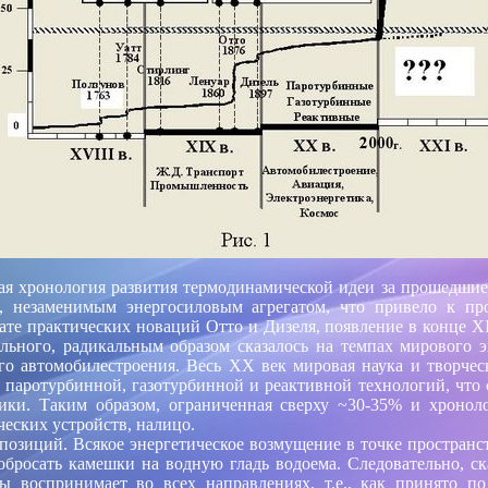
ная хронология развития термодинамической идеи за прошедшие 
, незаменимым энергосиловым агрегатом, что
привело к пр
те практических новаций Отто и Дизеля, появление в конце XI
льного, радикальным образом сказалось на темпах мирового эк
го автомобилестроения. Весь XX век мировая наука и творчес
 паротурбинной, газотурбинной и реактивной технологий, что с
тики. Таким образом, ограниченная сверху ~30-35% и хроноло
еских устройств, налицо.
позиций. Всякое энергетическое возмущение в точке пространс
обросать
камешки на водную гладь водоема. Следовательно, ск
 воспринимает во всех направлениях, т.е., как принято по 