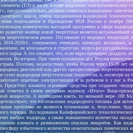
элементы (ТЭ) и на их основе надежные электрохимические ге
 г., предположительно, должны появиться водородные самолеты
хнического задела, темпы продвижения водородной технологии 
ся лишь подписанное в Президиуме РАН России в ноябре 200
еализации коммерчески выгодной программы в сфере водородной
ии развитие вообще новой энергетики является актуальнейшей 
вом энергетическом рынке. Отставание от мировых тенденций у
к 2010-2020гг., совершенно очевидно, приведет, во-первых, 
сожалению, не вписывается в стратегию энерго-ресурсодобыва
го сырья. А это означает, что, если
через примерно двадцать ле
ития. Во-вторых. При таком положении дел, Россия неминуемо
страна. Поэтому, недопустимо, чтобы Россия через 15-20 лет 
дородных двигателей или других прогрессивных энергетических
ые сулит водородная энергетическая технология, и, несмотря на
работают опытные электростанции и за рубежом и у нас в Рос
ч. Предстоит вложить огромные средства при создании «водо
Как отметил в своем интервью журналу «Итого» Вице-презид
ной мощности. А необходимо иметь, по меньшей мере- 100 $/кВ
тельствуют, что изготовление водородного топлива для автом
 выше проблемы не являются тупиковыми и, безусловно, буду
зного порядка. Исследования Калифорнийского технологическог
чит выброс водорода, а также повышенного количества оксидов
менению климата и размножению опасных микробов. Как видим
атмосферу избыточного количества
нежелательных химических ко