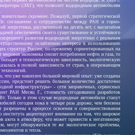
нераторы (ЭХГ), что позволит водородным автомобилям
.
значительно скромнее. Пожалуй, первой стратегической
3г. соглашение о сотрудничестве между РАН и горно-
 энергетики, рассчитанной на десять лет, с масштабом
задачей обеспечения своего существование и устойчивого
скоренного развития водородной энергетики с реальным
к существенному ослаблению интереса к использованию
ющих структур России, по-прежнему сориентированных на
т мировая экономика снизит потребление нефти и газа, то
 попадет в технологическую зависимость, экологическую
оказалась в полной зависимость от стран, в опережающем
 технологий.
 то, что уже накоплен большой мировой опыт: уже созданы
сии, предстоит решить большое количество достаточно
родной инфраструктуры» - сети заправочных, сервисных
ент РАН Месяц Г., стоимость сегодняшних разработок
т. Только в этом случае водородные автомобили станут
обилей сегодня пока в четыре раза дороже, чем бензина
т разрешены в процессе освоения и совершенствования
о института акцентируют внимание на том, что широкое
 азота в атмосферу, что может привести к негативному
, могут обнаружиться те же экологические проблемы,
мпонентов и тепла.