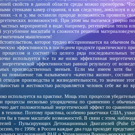
опией свойств в данной области среды можно пренебречь. Что
ми стенками камер сгорания, и как следствие, локализуя и ад
ниях –x и y, мы оставили природе возможность проявить сво
нергетических возможностей. При этом мы пытаемся упорно повы
 частных мероприятий в виде, например, регенерации тепла и
бой усугубление масштаба и сложности решения материаловедч
рагматичным мышлением!
бстоятельством, которое трудно воспринимается на обычном б
ческую эффективность в последнем продукте практического приме
м процессом и состоит из целого ряда последовательных те
почке
используется все та же низко эффективная энергетиче
 с энергетической эффективностью равной результату от возвед
льных производственных звеньев. Если мы имеем хотя бы 3-
я на повышение так называемого «качества жизни», составит
отходов производства и жизнедеятельности, то значение этог
льностью и жестокостью расправляется человек себе же во в
ко используется на практике. Мощь этих процессов убедительн
и процессы несколько упорядочены по сравнению с обычным 
ечно дает положительный энергетический эффект по сравнению с
 в технике. Поэтому практика, особенно ракетчики США, ухват
отя бы в таком масштабе возможностей. В связи с этим, наблюд
телей – Пульсирующих Детонационных Двигателей (Pulse De
оссию, то с 1998г. в России каждые два года проходят предст
тальных исследований РАН и Управлением Военно-морских исс