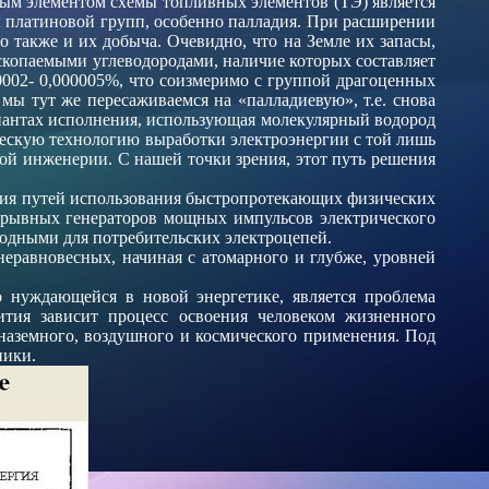
ным элементом схемы топливных элементов (ТЭ) является
и платиновой
групп, особенно палладия. При расширении
 также и их добыча. Очевидно, что на Земле их запасы,
ископаемыми углеводородами, наличие которых составляет
0002- 0,000005%, что соизмеримо с группой драгоценных
 мы тут же пересаживаемся на «палладиевую», т.е. снова
иантах исполнения, использующая молекулярный водород
ческую технологию выработки электроэнергии с той лишь
ой инженерии. С нашей точки зрения, этот путь решения
ния путей использования быстропротекающих физических
взрывных генераторов мощных импульсов электрического
годными для потребительских электроцепей.
еравновесных, начиная с атомарного и глубже, уровней
о нуждающейся в новой энергетике, является проблема
вития зависит процесс освоения человеком жизненного
я наземного, воздушного и космического применения. Под
ники.