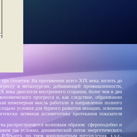
три столетия. На протяжении всего XIX века, вплоть до
огрессу в металлургии, добывающей промышленности,
X века двигателя внутреннего сгорания, более чем в два
ономического прогресса и, как следствие, образовании
кая инженерная мысль работали в направлении полного
оздало условия для бурного развития авиации, освоения
гически затяжная ассимптотика протекания показателя
тва распространяется волновым образом сфероподобно и
ажем так условно,
динамический поток энергетического
Р.Декарту, по трем координатным направления, x,y,z.,