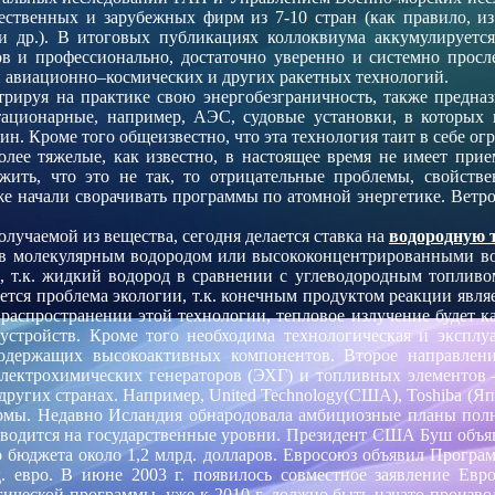
ественных и зарубежных фирм из 7-10 стран (как правило, и
и др.). В итоговых публикациях коллоквиума аккумулируетс
в и профессионально, достаточно уверенно и системно просл
и авиационно–космических и других ракетных технологий.
трируя на практике свою энергобезграничность, также предназ
тационарные, например, АЭС, судовые установки, в которых п
н. Кроме того общеизвестно, что
эта технология таит в себе о
олее тяжелые, как известно, в настоящее время не имеет пр
жить, что это не так, то отрицательные проблемы, свойств
уже начали сворачивать программы по атомной энергетике. Ветро
олучаемой из вещества, сегодня делается ставка на
водородную 
лив молекулярным водородом или высококонцентрированными в
, т.к. жидкий водород в сравнении с углеводородным топливо
ается проблема экологии, т.к. конечным продуктом реакции явля
аспространении этой технологии, тепловое излучение будет ка
стройств. Кроме того необходима технологическая и эксплуа
содержащих высокоактивных компонентов. Второе направлени
электрохимических генераторов (ЭХГ) и топливных элементов –
ругих странах. Например, United Technology(США), Toshiba (Япо
 фирмы. Недавно Исландия обнародовала амбициозные планы пол
выводится на государственные уровни. Президент США Буш объя
го бюджета около 1,2 млрд. долларов. Евросоюз объявил Прогр
д. евро. В июне 2003 г. появилось совместное заявление Ев
ической программы, уже к 2010 г. должно быть начато произво