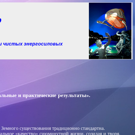
р
и чистых
энергосиловых
ьные и практические результаты».
х Земного существования традиционно стандартна.
альное «качество» сиюминутной жизни, созидая и творя,