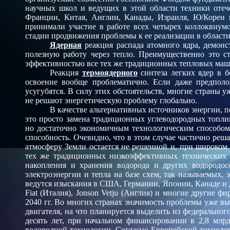
научных школ и ведущих в этой области техники отеч
Франции, Китая, Англии, Канады, Израиля, Ю/Кореи 
принимали участие в работе всех четырех коллоквиумо
стадии продвижения проблемы к ее реализации в област
Ядерная
реакция распада атомного ядра, демонс
полезную работу через тепло. Преимущественно это с
эффективностью все тех же традиционных тепловых маши
Реакция
термоядерного
синтеза легких ядер в б
освоение вообще проблематично. Если даже предполо
усугубятся. В силу этих обстоятельств, многие страны 
не решают
энергетическую проблему глобально.
В качестве альтернативных источников энергии, п
это просто замена традиционных углеводородных топ
но достаточно экономичным технологическим способом
способность. Очевидно, что в этом случае частично реш
атмосферу Земли остается не решенной и, при широком р
тех же традиционных низкоэффективных технических у
накопления и хранения водорода и других водородо
электроэнергии и тепла на базе схем, так называемых, 
ведутся изыскания в США, Германии, Японии, Канаде и д
Fiat (Италия), Jonson Vetju (Англия) и многие другие
2040 гг. Во многих странах значимость проблемы уже 
двигателя, на что планируется выделить из федерально
десять лет, при начальном финансировании в 2,8 млр
водородной технологии. Согласно Европейской технолог