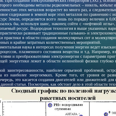
ня. При создании электрохимических генераторов (ЭХГ), основ
оторого необходимы металлы редкоземельных – никель, кобальт 
ностью этих металлов возрастет во много раз, а следовательно
совое содержание в земной коре этих металлов по сравнению с 
урс Земли, определяется всего лишь по порядку величин в 0,0
казалось бы, используя шанс, наконец сойти с «нефтяной иглы»,
копаемый ресурс. Водородная технология в выше указанных вар
 практически развивает традиционные гальвано- и электрохими
ки практики в области создания молекулярных сит и молекулярн
енных и крайне затратных количественных мероприятий.
ментальная наука в интересах получения энергии ведет изыска
роцессов, плазменного состояния вещества и т.д. Например, 
ителями и преобразователями электроэнергии с параметрами при
ущей энергетики лежит в области нелинейной физики глубоко н
й заинтересованности, наиболее серьезной проблемой, остр
на из наиболее энергоемких. Кроме того, от уровня ее раз
 очередь, это касается создания двигателей или движителей дл
данной статьи. Посмотрим, как обстоит дело в этой области тех