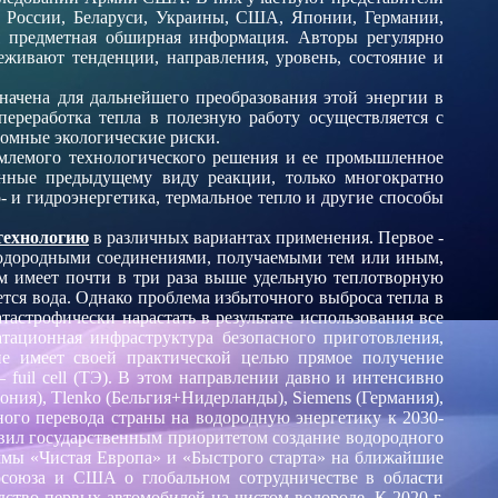
з России, Беларуси, Украины, США, Японии, Германии,
я предметная обширная информация. Авторы регулярно
еживают тенденции, направления, уровень, состояние и
начена для дальнейшего преобразования этой энергии в
ереработка тепла в полезную работу осуществляется с
громные экологические риски.
иемлемого технологического решения и ее промышленное
енные предыдущему виду реакции, только многократно
- и гидроэнергетика, термальное тепло и другие способы
технологию
в различных вариантах применения. Первое -
одородными соединениями, получаемыми тем или иным,
м имеет почти в три раза выше удельную теплотворную
ется вода. Однако проблема избыточного выброса тепла в
тастрофически нарастать в результате использования все
тационная инфраструктура безопасного приготовления,
е имеет своей практической целью прямое получение
 fuil cell (ТЭ). В этом направлении давно и интенсивно
ния), Tlenko (Бельгия+Нидерланды), Siemens (Германия),
ного перевода страны на водородную энергетику к 2030-
вил
государственным приоритетом создание водородного
аммы «Чистая Европа» и «Быстрого старта» на ближайшие
росоюза и США о глобальном сотрудничестве в области
дство первых автомобилей на чистом водороде.
К 2020 г.