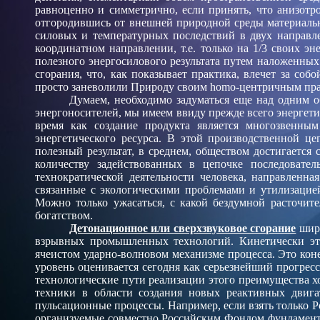
равноценно и симметрично, если принять, что анизотр
отгородившись от внешней природной среды материальны
силовых и температурных последствий в двух направле
координатном направлении, т.е. только на 1/3 своих э
полезного энергосилового результата путем наложенных
сгорания, что, как показывает практика, влечет за со
просто заневолили Природу своим homo-центричным п
Думаем, необходимо задуматься еще
над одним о
энергоносителей, мы имеем ввиду прежде всего энергети
время как создание продукта является многозвенны
энергетического ресурса. В этой производственной це
полезный результат, в среднем, обществом достигается
количеству задействованных в цепочке последовате
технократической деятельности человека, направленна
связанные с экологическими проблемами и утилизацией 
Можно только ужасаться, с какой бездумной расточите
богатством.
Детонационное или сверхзвуковое сгорание
широ
взрывных промышленных технологий. Кинетически эт
ячеистом ударно-волновом механизме процесса.
Это кон
уровень оценивается сегодня как серьезнейший прогресс
технологические пути реализации этого преимущества х
техники в области создания новых реактивных двига
пульсационные процессы. Например, если взять только Р
организуемые совместно Российским Фондом фундамен