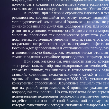
должны быть созданы высокотемпературные топливные 
стать коммерчески конкурентно способными. Уже до 2050
В России, при наличии огромного научного и те
реальностью, состоявшейся по этому поводу, являет
металлургической компанией «Норильский никель» по р
финансирования по 20-40 млн. долларов в год. Для Росс
развития в условиях меняющегося баланса сил на миро
мировым прогнозом технологического результата уже 
ископаемых источников энергии - нефти, газа, что, к 
возрастание потребления западными странами нефтегазово
Россию ждет депрессивный и стагнационный период разв
и экономическую блокаду, как технологически отсталая 
темпе наладивших серийное производство, например, во
При всей, казалось бы, очевидности выгод, котор
экспериментальные образцы водородных автомобилей, 
сложных научных, технических и технологических зада
станций, хранилищ, эксплуатационных служб и т.п. 
чрезвычайно высокая – минимум 3000 $/кВт установлен
конкурентно способными. Зарубежные специалисты свиде
при их равной энергоемкости. В принципе, указанные
водородной технологии. Но есть проблемы более серье
использование водородной технологии неминуемо увели
воздействию на озонный слой Земли, глобальному из
которые существуют и сегодня, связанные с выбросом в 