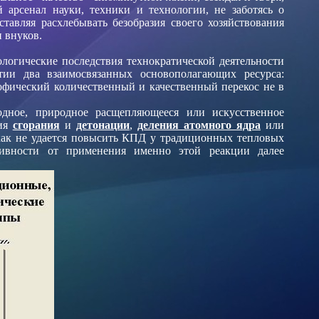
арсенал науки, техники и технологии, не заботясь о
тавляя расхлебывать безобразия своего хозяйствования
и внуков.
ологические последствия технократической деятельности
тии два взаимосвязанных основополагающих ресурса:
офический количественный и качественный перекос не в
одное, природное расщепляющееся или искусственное
ция
сгорания
и
детонации
,
деления атомного ядра
или
как не удается повысить КПД у традиционных тепловых
тивности от применения именно этой реакции далее