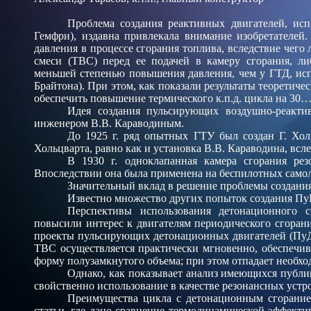
Проблема создания реактивных двигателей, ис
Гемфри), издавна привлекала внимание изобретателей
давления в процессе сгорания топлива, вследствие чего
смеси (ТВС) перед ее подачей в камеру сгорания, л
меньшей степенью повышения давления, чем у ГТД, ис
Брайтона). При этом, как показали результаты теоретич
обеспечить повышение термического к.п.д. цикла на 30…
Идея создания пульсирующих воздушно-реакти
инженером В.В. Караводиным.
До 1925 г. ряд опытных ГТУ был создан Г. Хол
Хольцварта, равно как и установка В.В. Караводина, вс
В 1930 г. одноклапанная камера сгорания р
Впоследствии она была применена на беспилотных самол
Значительный вклад в решение проблемы создани
Известно множество других попыток создания ПуВ
Перспективы использования детонационного с
повысили интерес к двигателям периодического сгоран
проекты пульсирующих детонационных двигателей (ПуДД
ТВС осуществляется практически мгновенно, обеспечив
форму полузамкнутого объема; при этом отпадает необхо
Однако, как показывает анализ имеющихся публи
свойственно использование в качестве резонансных уст
Преимущества цикла с детонационным сгоранием
статьи, где дано сравнение термодинамической эффект