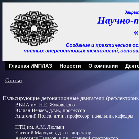
Закры
Научно-
Создание и практическое о
чистых
энергосиловых технологий, основа
Главная ИМПЛАЗ
Новости
О компании
Деят
Статьи
Пульсирующие детонационные двигатели (рефлекторны
ВВИА им. Н.Е. Жуковского
Юлиан Нечаев
, д.т.н., профессор
Анатолий Полев,
д.т.н., профессор, начальник кафедры
НТЦ им. А.М. Люльки
Евгений Марчуков,
д.т.н., директор
Александр Тарасов,
к.т.н., главный конструктор