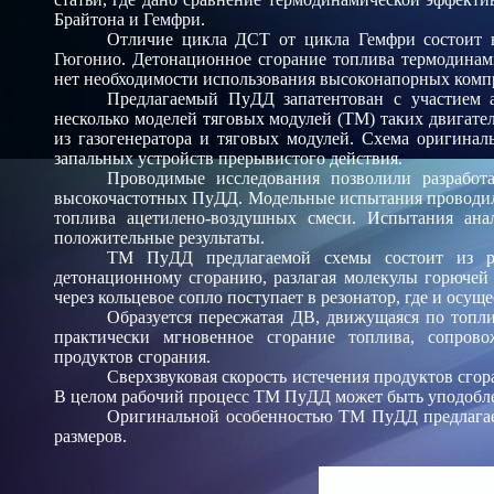
Брайтона и Гемфри.
Отличие цикла ДСТ от цикла Гемфри состоит в 
Гюгонио. Детонационное сгорание топлива термодинами
нет необходимости использования высоконапорных компр
Предлагаемый ПуДД запатентован с участием 
несколько моделей тяговых модулей (ТМ) таких двигате
из газогенератора и тяговых модулей. Схема оригинал
запальных устройств прерывистого действия.
Проводимые исследования позволили разработ
высокочастотных ПуДД. Модельные испытания проводили
топлива ацетилено-воздушных смеси. Испытания ан
положительные результаты.
ТМ ПуДД предлагаемой схемы состоит из ре
детонационному сгоранию, разлагая молекулы горючей
через кольцевое сопло поступает в резонатор, где и осущ
Образуется пересжатая ДВ, движущаяся по топли
практически мгновенное сгорание топлива, сопров
продуктов сгорания.
Сверхзвуковая скорость истечения продуктов сгор
В целом рабочий процесс ТМ ПуДД может быть уподобле
Оригинальной особенностью ТМ ПуДД предлагаем
размеров.