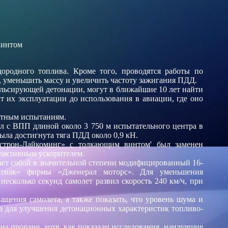
винтом
ородного топлива. Кроме того, проводятся работы по
, уменьшить массу и увеличить частоту зажигания ПДД.
ульсирующей детонации, могут в ближайшие 10 лет найти
 их эксплуатации до использования в авиации, где оно
летным испытаниям.
ел с ВПП длиной около 3 750 м испытательного центра в
ла достигнута тяга ПДД около 0,9 кН.
кстрон-Лайкоминг» с толкающим винтом' был заменен
еактивным ускорителем.
яет собой в значительной степени модифицированный 16-
онтиак» фирмы «Дженерал моторс». Для уменьшения
несколько секунд самолет развил скорость 240 км/ч, при
ения самолета, а также показать, что уровень шума и
а для улучшения детонационных характеристик топливо-
а пропане, хотя, как показали исследования, наилучшие