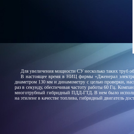
Для увеличения мощности СУ несколько таких труб об
В настоящее время в НИЦ фирмы «Дженерал электри
диаметром 130 мм и динамометру с целью проверки, наск
раз в секунду, обеспечивая частоту работы 60 Гц. Комп
многотрубный гибридный ПДД-ГТД. В нем было использо
на этилене в качестве топлива, гибридный двигатель дос