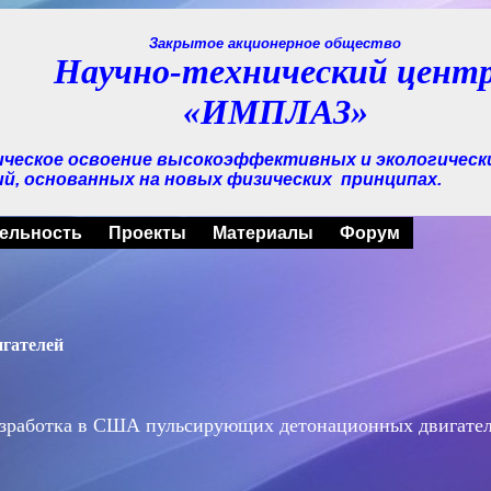
Закрытое акционерное общество
Научно-технический цент
«ИМПЛАЗ»
ическое освоение высокоэффективных и экологическ
й, основанных на новых физических
принципах.
ельность
Проекты
Материалы
Форум
гателей
зработка в США пульсирующих детонационных двигате