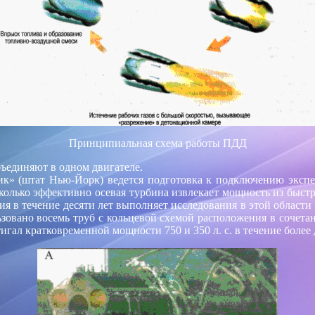
Принципиальная схема работы ПДД
ъединяют в одном двигателе.
к» (штат Нью-Йорк) ведется подготовка к подключению эксп
олько эффективно осевая турбина извлекает мощность из быстр
ания в течение десяти лет выполняет исследования в этой облас
вано восемь труб с кольцевой схемой расположения в сочетани
тигал кратковременной мощности 750 и 350 л. с. в течение более