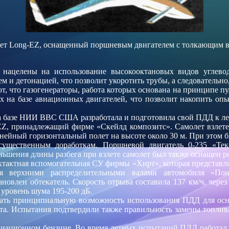
ет Long-EZ, оснащенный поршневым двигателем с толкающим 
 нацелены на использование высокооктановых видов углевод
и детонацией, что позволит укоротить трубы, а следовательно
, что газогенераторы, работа которых основана на принципе п
на базе авиационных двигателей, что позволит накопить опыт
ons) на базе НИИ ВВС США разработала и подготовила свой ПДД к 
-EZ, принадлежащий фирме «Скейлд композитс». Самолет взлет
ейный горизонтальный полет на высоте около 30 м. При этом бы
существенным доработкам. Поршневой двигатель 0-235 «Те
ньшения длины разбега при взлете самолет был также оснащен р
хтактная вспомогательная СУ фирмы «Хирт», которая представл
мя верхними распределительными валами автомобиля «П
влен обтекатель. Скорость отрыва составила 137 км/ч, через 
а уровень шума 195-200 дБ.
ть принципиальную возможность использования ПДД для оснащ
та. Испытания подтвердили также правильность замены топлив
иационном бензине. Во время летных испытаний ПДД работал н