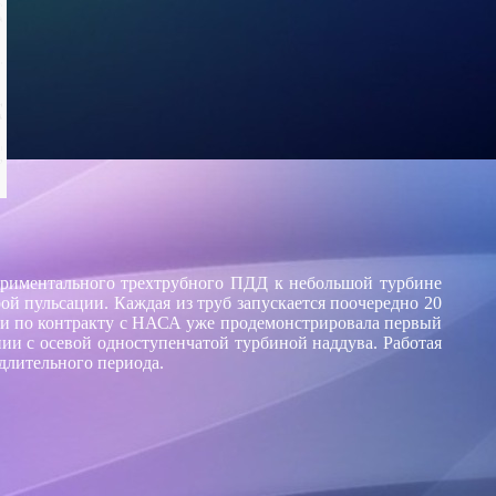
ериментального трехтрубного ПДД к небольшой турбине
ой пульсации. Каждая из труб запускается поочередно 20
ти и по контракту с НАСА уже продемонстрировала первый
и с осевой одноступенчатой турбиной наддува. Работая
 длительного периода.