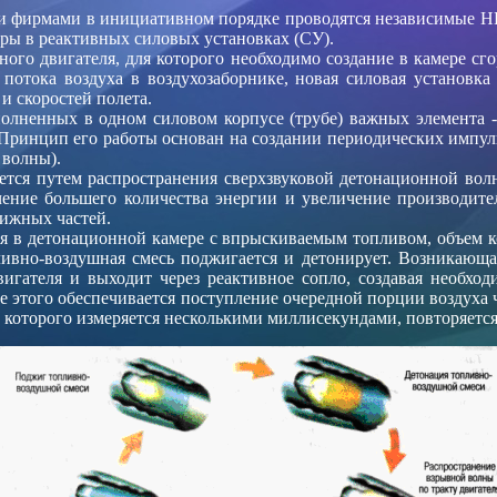
ми фирмами в инициативном порядке проводятся независимые 
оры в реактивных силовых установках (СУ).
ого двигателя, для которого необходимо создание в камере сго
 потока воздуха в воздухозаборнике, новая силовая установка
и скоростей полета.
олненных в одном силовом корпусе (трубе) важных элемента -
. Принцип его работы основан на создании периодических импул
 волны).
тся путем распространения сверхзвуковой детонационной волн
ечение большего количества энергии и увеличение производите
вижных частей.
я в детонационной камере с впрыскиваемым топливом, объем 
ивно-воздушная смесь поджигается и детонирует. Возникающа
двигателя и выходит через реактивное сопло, создавая необход
те этого обеспечивается поступление очередной порции воздуха 
ь которого измеряется несколькими миллисекундами, повторяется