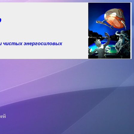
р
и чистых
энергосиловых
лей