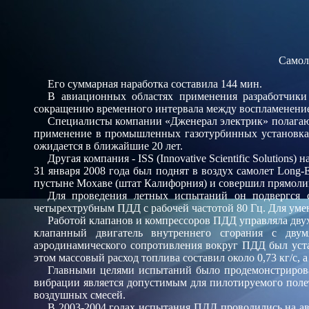
Самол
Его суммарная наработка составила 144 мин.
В авиационных областях применения разработчики
сокращению временного интервала между воспламенением 
Специалисты компании «Дженерал электрик» полагают
применение в промышленных газотурбинных установках 
ожидается в ближайшие 20 лет.
Другая компания - ISS (Innovative Scientific Soluti
31 января 2008 года был поднят в воздух самолет Long
пустыне Мохаве (штат Калифорния) и совершил прямолин
Для проведения летных испытаний он подвергся 
четырехтрубным ПДД с рабочей частотой 80 Гц. Для уме
Работой клапанов и компрессоров ПДД управляла дву
клапанный двигатель внутреннего сгорания с дву
аэродинамического сопротивления вокруг ПДД был устано
этом массовый расход топлива составил около 0,73 кг/с, 
Главными целями испытаний было продемонстрирова
вибрации является допустимым для пилотируемого поле
воздушных смесей.
В 2003-2004 годах испытания ПДД проводились на ав