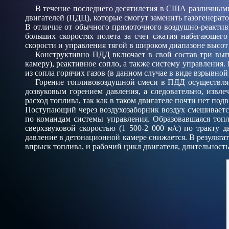
В течение последнего десятилетия в США различны
двигателей (ПДЦ), которые смогут заменить газогенерат
В отличие от обычного прямоточного воздушно-реактивн
больших скоростях полета за счет сжатия набегающего
скорости и управления тягой в широком диапазоне высот 
Конструктивно ПДД включает в свой состав три вып
камеру), реактивное сопло, а также систему управления
из сопла горячих газов (в данном случае в виде взрывной
Горение топливовоздушной смеси в ПДД осуществляе
дозвуковым горением давления, а следовательно, извл
расход топлива, так как в таком двигателе почти нет под
Поступающий через воздухозаборник воздух смешиваетс
по командам системы управления. Образовавшаяся топл
сверхзвуковой скоростью (1 500-2 000 м/с) по тракту 
давление в детонационной камере снижается. В результа
впрыск топлива, и рабочий цикл двигателя, длительност