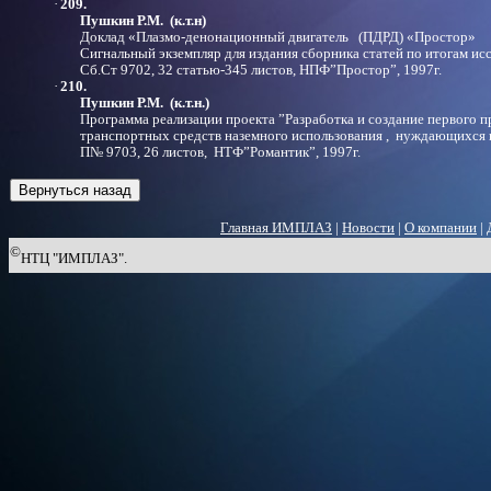
·
209.
Пушкин Р.М. (к.т.н)
Доклад «Плазмо-денонационный двигатель (ПДРД) «Простор»
Сигнальный экземпляр для издания сборника статей по итогам ис
Сб.Ст 9702, 32 статью-345 листов, НПФ”Простор”, 1997г.
·
210.
Пушкин Р.М. (к.т.н.)
Программа реализации проекта ”Разработка и
создание первого п
транспортных средств
наземного использования , нуждающихся 
П№ 9703, 26 листов, НТФ”Романтик”, 1997г.
Главная ИМПЛАЗ
|
Новости
|
О компании
|
©
НТЦ "ИМПЛАЗ".