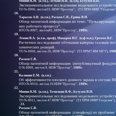
Минин К.М. (к.т.н.), Леткин И.И. (к.т.н), Бутузов В.Н.
Экспериментальное исследование модельного устройст
ТО № 8906, листов33, НПФ”Простор”, (ТЗ ПРМ-НИИ “Геодезия”
·
18.
Тарасов А.И. (к.т.н.), Расков С.В., Ерина В.И.
Обзор патентной информации по теме: ”Пульсирующие 
них рабочего процесса”.
НТО № 8907, листов81, НПФ”Простор”,
1989г.
·
19.
Левин В.А. (к.т.н., проф), Макаров И.Г. (к.ф-м.н.), Громов В.Г.
Расчетное исследование обтекания каверны газовым по
химических реакций.
ТО № 8908, листов 26, НПФ”Простор” (ТЗ ПРМ7-ИМ МГУ),
1989
·
20.
Расков С.В.
Обзор патентной информации (непубликуемый фонд)по
О № 8909, листов 9, НПФ”Простор”,
1989г.
·
21.
Калинин Е.М. (к.т.н.).
Об эффективности плоского донного экрана в составе 
НТО № 8910, листов 19.НПФ”Простор”,
1989г.
·
22.
Минин К.М. (к.т.н.), Точилкин В.Ф., Бутузов В.Н.
Экспериментальные
исследования модельного устройств
ТО № 8911, листов 47.НПФ”Простор” (ТЗ ПРМ-НИИ”Геодезия”)
·
23.
Расков С.В.
Обзор патентной информации (спецфонд) по проблеме 