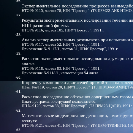
·
56.
Экспериментальное исследование процессов взаимодейс
НТО № 9115, листов 78, НПФ”Простор” (ТЗ ПРМ22-АНК ИТМО АН
·
57.
Результаты экспериментальных исследований течений д
НЦП различной формы.
НТО № 9116, листов 105, НПФ”Простор”, 1991г.
·
58.
Анализ экспериментальных результатов при испытании 
НТО № 9117, листов 52, НПФ”Простор”, 1991г.
Приложение № 9117/1, листов 31, НПФ”Простор”, 1991г.
·
59.
Расчетно-экспериментальные исследования двумерных 
анализ.
НТО № 9118, листов 83, НПФ”Простор”, 1991г.
Приложение №9118/1, иллюстрации-54 листа.
·
60.
К проекту компоновки двигателей прямой тяги на колес
ПЗап. №9119, листов 20, НПФ”Простор” (ТЗ ПРМ34-МАМИ), 199
·
61.
Расчетное исследование обтекания совершенным газом
Пакет программ, инструкций пользователю.
ПП № 9120, листов 38, НПФ”Простор” (ТЗ ПРМ23-ЦАГИ), 1991г.
·
62.
Математическое моделирование детонации, имитируемо
воздухе.
НТО № 9121, листов 41, НПФ”Простор” (ТЗ ПРМ-ТРИНИТИ), 199
·
63.