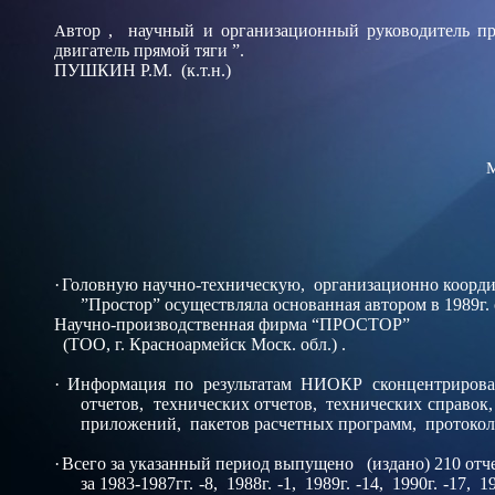
А
втор , научный и организационный руководитель п
двигатель прямой тяги ”.
ПУШКИН Р.М. (к.т.н.)
М
·
Головную научно-техническую, организационно коо
”Простор” осуществляла
основанная автором в 1989г.
Научно-производственная фирма “ПРОСТОР”
(ТОО, г. Красноармейск Моск. обл.) .
·
Информация по результатам НИОКР сконцентрирован
отчетов, технических отчетов, технических справок
приложений, пакетов расчетных программ, протоколо
·
Всего за указанный период выпущено (издано) 210 отче
за 1983-1987гг. -8,
1988г. -1,
1989г. -14,
1990г. -17,
1