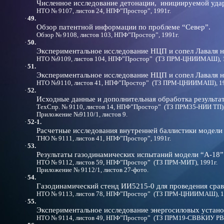
Численное исследование детонации, инициируемой удар
НТО № 9107, листов 24, НПФ”Простор”, 1991г.
·
49.
Обзор патентной информации по проблеме “Север”.
Обзор № 9108, листов 103, НПФ”Простор”, 1991г.
·
50.
Экспериментальное исследование НЦП и сопел Лаваля 
НТО №9109, листов 104, НПФ”Простор” (ТЗ ПРМ-ЦНИИМАШ), 1
·
51.
Экспериментальное исследование НЦП и сопел Лаваля н
НТО №9110, листов 41, НПФ”Простор” (ТЗ ПРМ-ЦНИИМАШ), 19
·
52.
Исходные данные и дополнительная обработка результа
ТехСпр. № 9110, листов 14, НПФ”Простор” (ТЗ ПРМ35-НИИ ТП),
Приложение №9110/1, листов 9.
·
52-1.
Расчетные исследования внутренней баллистики модели 
ТНО № 9111, листов 41, НПФ”Простор”, 1991г.
·
53.
Результаты газодинамических испытаний модели “А-18” 
НТО № 9112, листов 59, НПФ”Простор” (ТЗ ПРМ-МИТ), 1991г.
Приложение № 9112/1, листов 27-фото.
·
54.
Газодинамический стенд ИИ5215-0 для проведения срав
НТО № 9113, листов 78, НПФ”Простор” (ТЗ ПРМ-ЦНИИМАШ), 1
·
55.
Экспериментальное исследование энергосиловых устано
НТО № 9114, листов 49, НПФ”Простор” (ТЗ ПРМ19-СВВКИУ РВ),