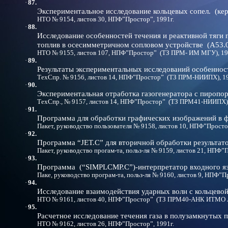
·
87.
Экспериментальное исследование кольцевых сопел. (кер
НТО № 9154, листов 30, НПФ”Простор”, 1991г.
·
88.
Исследование особенностей течения и реактивной тяги
топлив в осесимметричном сопловом устройстве (А53.01
НТО № 9155, листов 107, НПФ”Простор” (ТЗ ПРМ- ИМ МГУ), 19
·
89.
Результаты экспериментальных исследований особенно
ТехСпр. № 9156, листов 14, НПФ”Простор” (ТЗ ПРМ-НИИПХ), 19
·
90.
Экспериментальная отработка газогенератора с пиропо
ТехСпр., № 9157, листов 14, НПФ”Простор” (ТЗ ПРМ41-НИИПХ),
·
91.
Программа для обработки графических изображений в 
Пакет, руководство пользователя № 9158, листов 10, НПФ”Простор
·
92.
Программа “JET.C” для вторичной обработки результато
Пакет, руководство прогам-та, польз-ля № 9159, листов 21, НПФ”П
·
93.
Программа (“SIMPLCMP.C”)-интерпретатор входного яз
Паке, руководство програм-та, польз-ля № 9160, листов 9, НПФ”П
·
94.
Исследование взаимодействия ударных волн с кольцево
НТО № 9161, листов 40, НПФ”Простор” (ТЗ ПРМ40-АНК ИТМО АН
·
95.
Расчетное исследование течения газа в полузамкнутых 
НТО № 9162, листов 26, НПФ”Простор”, 1991г.