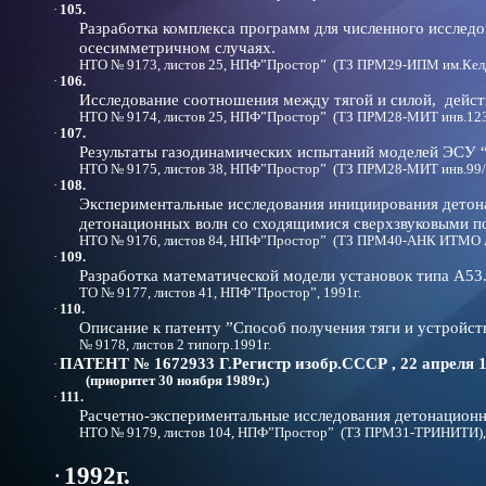
·
105.
Разработка комплекса программ для численного исследо
осесимметричном случаях.
НТО № 9173, листов 25, НПФ”Простор” (ТЗ ПРМ29-ИПМ им.Келд
·
106.
Исследование соотношения между тягой и силой, дейс
НТО № 9174, листов 25, НПФ”Простор” (ТЗ ПРМ28-МИТ инв.123/
·
107.
Результаты газодинамических испытаний моделей ЭСУ “А
НТО № 9175, листов 38, НПФ”Простор” (ТЗ ПРМ28-МИТ инв.99/3
·
108.
Экспериментальные исследования инициирования детона
детонационных волн со сходящимися сверхзвуковыми по
НТО № 9176, листов 84, НПФ”Простор” (ТЗ ПРМ40-АНК ИТМО АН
·
109.
Разработка математической модели установок типа А53.
ТО № 9177, листов 41, НПФ”Простор”, 1991г.
·
110.
Описание к патенту ”Способ получения тяги и устройств
№ 9178, листов 2 типогр.1991г.
ПАТЕНТ № 1672933
Г.Регистр изобр.СССР , 22 апреля 1
·
(приоритет 30 ноября 1989г.)
·
111.
Расчетно-экспериментальные исследования детонационн
НТО № 9179, листов 104, НПФ”Простор” (ТЗ ПРМ31-ТРИНИТИ), 
·
1992г.