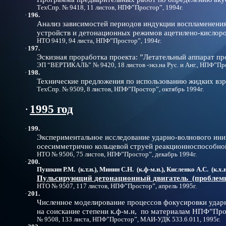
ТехСпр. № 9418, 11 листов, НПФ”Простор”, 1994г.
·
196.
Анализ зависимостей периодов индукции воспламенени
устройств и детонационных режимов
ацетилено-кислоро
НТО 9419, 94 листа, НПФ”Простор”, 1994г.
·
197.
Эскизная проработка проекта: ”Летательный аппарат 
ЭП “ВЕРТИКАЛЬ” № 9420, 18 листов -экз.на Рус. и Анг., НПФ”Про
·
198.
Технические предложения по использованию жидких взр
ТехСпр. № 9509, 8 листов, НПФ”Простор”, октябрь 1994г.
·
1995 год
·
199.
Экспериментальное исследование ударно-волнового ини
осесимметрично кольцевой струей реакционноспособной
НТО № 9506, 75 листов, НПФ”Простор”, декабрь 1994г.
·
200.
Пушкин Р.М. (к.т.н.), Минин С.Н. (к.ф-м.н.), Кисленко А.С. (к.х.н
Пульсирующий детонационный двигатель (проблемы
НТО № 9507, 117 листов, НПФ”Простор”, апрель 1995г.
·
201.
Численное моделирование процессов фокусировки ударн
на соискание степени к.ф-м.н, по материалам НПФ”Про
№ 9508, 133 листа, НПФ”Простор”, МАИ-УДК 533.6.011, 1995г.