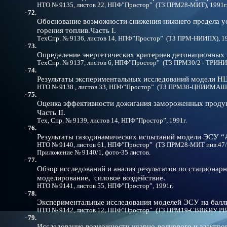
НТО № 9135, листов 22, НПФ”Простор” (ТЗ ПРМ28-МИТ), 1991г
·
72.
Обоснование возможности снижения нижнего предела у
горения топлив.Часть I.
ТехСпр. № 9136, листов 14, НПФ”Простор” (ТЗ ПРМ-НИИПХ), 19
·
73.
Определение энергетических критериев детонационных 
ТехСпр. № 9137, листов 6, НПФ”Простор” (ТЗ ПРМ30/2 - ТРИНИТ
·
74.
Результаты экспериментальных исследований модели 
НТО № 9138 , листов 33, НПФ”Простор” (ТЗ ПРМ38-ЦНИИМАШ),
·
75.
Оценка эффективности дожигания замороженных продукт
Часть II.
Тех, Спр. № 9139, листов 14, НПФ”Простор”, 1991г.
·
76.
Результаты газодинамических испытаний модели
ЭСУ “А
НТО № 9140, листов 61, НПФ”Простор” (ТЗ ПРМ28-МИТ инв.47/3
Приложение № 9140/1, фото-35 листов.
·
77.
Обзор исследований и анализ результатов по стационар
моделирование, силовое воздействие.
НТО № 9141, листов 55, НПФ”Простор”, 1991г.
·
78.
Экспериментальные исследования моделей ЭСУ на балл
НТО № 9142, листов 12, НПФ”Простор” (ТЗ ПРМ19-СВВКИУ РВ),
·
79.
Исследование возможности ударно-волнового и электро