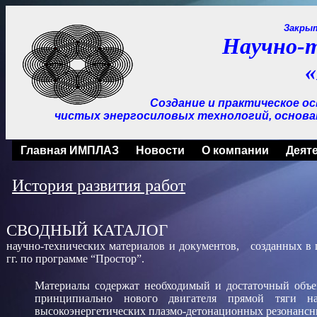
Закры
Научно-
Создание и практическое о
чистых
энергосиловых технологий, основа
Главная ИМПЛАЗ
Новости
О компании
Деят
История развития работ
СВОДНЫЙ КАТАЛОГ
научно-технических материалов и документов,
созданных в 
гг. по программе “Простор”.
Материалы содержат необходимый и достаточный объ
принципиально нового двигателя прямой тяги на
высокоэнергетических
плазмо-детонационных резонансн