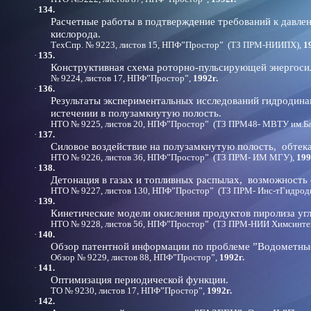
·
134.
Расчетные работы в подтверждение требований к давле
кислорода.
ТехСпр. № 9223, листов 15, НПФ”Простор” (ТЗ ПРМ-НИИПХ),
1
·
135.
Конструктивная схема роторно-пульсирующей энергосил
№ 9224, листов 17, НПФ”Простор”,
1992г.
·
136.
Результаты экспериментальных исследований гидродина
истечении в полузамкнутую полость.
НТО № 9225, листов 20, НПФ”Простор” (ТЗ ПРМ48- МВТУ им.Ба
·
137.
Силовое воздействие на полузамкнутую полость, обтек
НТО № 9226, листов 36, НПФ”Простор” (ТЗ ПРМ- ИМ МГУ),
199
·
138.
Детонация в газах и топливных распылах, возможность е
НТО № 9227, листов 130, НПФ”Простор” (ТЗ ПРМ- Инс-тГидрод
·
139.
Кинетические модели окисления продуктов пиролиза уг
НТО № 9228, листов 56, НПФ”Простор” (ТЗ ПРМ-НИИ Химсинтез
·
140.
Обзор патентной информации по проблеме ”Водометные
Обзор № 9229, листов 88, НПФ”Простор”,
1992г.
·
141.
Оптимизация периодической функции.
ТО № 9230, листов 17, НПФ”Простор”,
1992г.
·
142.