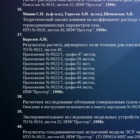
Поясн.зап № 9018, листов 33, НПФ”Простор”,
1990г.
·
36.
Минин С.Н. (к.ф-м.н.), Таросов А.И. (к.т.н.), Шеповских А.В.
Теоретический анализ влияния на коэффициент расхода 
термодинамических параметров газа.
НТО № 9020, листов 36, НПФ”Простор”,
1990г.
·
37.
Королев А.М.
Результаты расчета двумерного поля течения для плоско
ТО № 9022, листов 49;
Приложение № 9022/1, графы-47 листов;
Приложение № 9022/2, графы-29 листов,
Приложение № 9022/3, графы-51 лист,
Приложение № 9022/4, графы-56 листов,
Приложение № 9022/5, графы-45 листов,
Приложение № 9022/6, графы-40 листов,
Приложение № 9022/7, графы-46 листов,
Приложение № 9022/8, графы-44 листа,
НПФ”Простор”,
1990г.
·
38.
Расчетное исследование обтекания совершенным газом
Описание и инструкции пользователю к пакету парограмм № 902
·
39.
Экспериментальное исследование модельных устройств 
ТО № 9024, листов 32, НПФ”Простор”,
1990г.
·
40.
Результаты газодинамических испытаний модели ЭСУ че
НТО № 9025, листов 60, НПФ”Простор” (ТЗ ПРМ24-МИТ инв.208