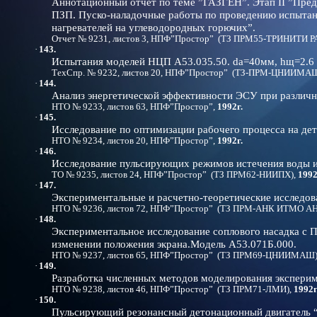
Аннотационный отчет по теме ”ГАЗГЕН”. Этап II ”Пред
ПЗП. Пуско-наладочные работы по проведению испытан
нагревателей на углеводородных горючих”.
Отчет № 9231, листов 3, НПФ”Простор” (ТЗ ПРМ55-ТРИНИТИ Р
·
143.
Испытания моделей НЦП А53.035.50. dа=40мм, hщ=2.
ТехСпр. № 9232, листов 20, НПФ”Простор” (ТЗ-ПРМ-ЦНИИМАШ
·
144.
Анализ энергетической эффективности ЭСУ при различн
НТО № 9233, листов 63, НПФ”Простор”,
1992г.
·
145.
Исследование по оптимизации рабочего процесса на д
НТО № 9234, листов 20, НПФ”Простор”,
1992г.
·
146.
Исследование пульсирующих режимов истечения воды из
ТО № 9235, листов 24, НПФ”Простор” (ТЗ ПРМ62-НИИПХ),
1992
·
147.
Экспериментальные и расчетно-теоретические исследов
НТО № 9236, листов 72, НПФ”Простор” (ТЗ ПРМ-АНК ИТМО АН
·
148.
Экспериментальное исследование соплового насадка с
изменении положения экрана.Модель А53.071Б.000.
НТО № 9237, листов 65, НПФ”Простор” (ТЗ ПРМ69-ЦНИИМАШ
·
149.
Разработка численных методов моделирования эксперим
НТО № 9238, листов 46, НПФ”Простор” (ТЗ ПРМ71-ЛМИ),
1992г
·
150.
Пульсирующий резонансный детонационный двигатель 