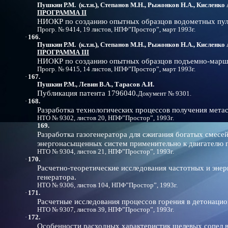
Пушкин Р.М. (к.т.н.), Степанов М.Н., Рыжонков Н.А., Кисленко А.
ПРОГРАММА II
НИОКР по созданию опытных образцов водометных пу
Прогр. № 9414, 19 листов, НПФ”Простор”, март 1993г.
·
166.
Пушкин Р.М. (к.т.н.), Степанов М.Н., Рыжонков Н.А., Кисленко А.
ПРОГРАММА III
НИОКР по созданию опытных образцов подъемно-марш
Прогр. № 9415, 14 листов, НПФ”Простор”, март 1993г.
·
167.
Пушкин Р.М., Левин В.А., Тарасов А.И.
Публикация патента 1796040.
Документ № 9301.
·
168.
Разработка технологических процессов получения мета
НТО № 9302, листов 20, НПФ”Простор”, 1993г.
169.
Разработка газогенератора для сжигания богатых смесе
энергонасыщенных систем применительно к двигателю п
НТО № 9304, листов 21, НПФ”Простор”, 1993г.
·
170.
Расчетно-теоретические исследования частотных и эне
генератора.
НТО № 9306, листов 104, НПФ”Простор”, 1993г.
·
171.
Расчетные исследования процессов горения в детонацио
НТО № 9307, листов 39, НПФ”Простор”, 1993г.
·
172.
Особенности расходных характеристик щелевых сопел в