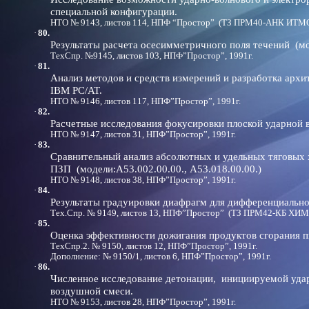
специальной конфигурации.
НТО № 9143, листов 114, НПФ “Простор” (ТЗ ПРМ40-АНК ИТМО 
·
80.
Результаты расчета осесимметричного поля течений (мо
ТехСпр. №9145, листов 103, НПФ”Простор”, 1991г.
·
81.
Анализ методов и средств измерений и разработка арх
IBM PC/AT.
НТО № 9146, листов 117, НПФ”Простор”, 1991г.
·
82.
Расчетные исследования фокусировки плоской ударной 
НТО № 9147, листов 31, НПФ”Простор”, 1991г.
·
83.
Сравнительный анализ абсолютных и удельных тяговых
ПЗП (модели:А53.002.00.00., А53.018.00.00.)
НТО № 9148, листов 38, НПФ”Простор”, 1991г.
·
84.
Результаты градуировки диафрагм для дифференциально
Тех.Спр. № 9149, листов 13, НПФ”Простор” (ТЗ ПРМ42-КБ ХИ
·
85.
Оценка эффективности дожигания продуктов сгорания п
ТехСпр.2. № 9150, листов 12, НПФ”Простор”, 1991г.
Дополнение: № 9150/1, листов 6, НПФ”Простор”, 1991г.
·
86.
Численное исследование детонации, инициируемой удар
воздушной смеси.
НТО № 9153, листов 28, НПФ”Простор”, 1991г.