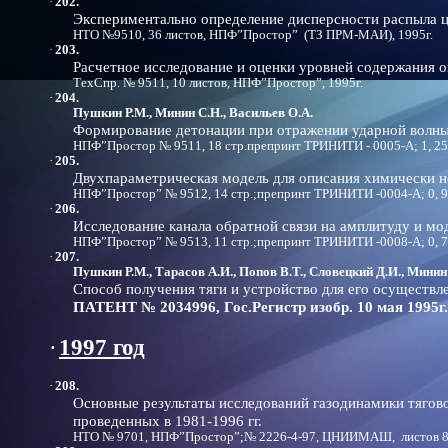
·
202.
Экспериментально определение дисперсности распыла ц
НТО №9510, 36 листов, НПФ”Простор” (ТЗ ПРМ-МАИ), 1995г.
·
203.
Расчетное исследование и оценки уровней содержания о
ТехСпр. № 9511, 10 листов, НПФ”Простор”, 1995г.
·
204.
Пушкин Р.М., Минин С.Н., Васильев О.А.
Формирование детонации при отражении ударной волны 
НПФ”Простор № 9511, 18 стр.препринт ТРИНИТИ - 0005-А; 1, 25 у
·
205.
Двухпараметрическая модель для описания химически не
НПФ”Простор” № 9512, 14 стр.;препринт ТРИНИТИ -0004-А; 0, 95 
·
206.
Исследование канала обратной связи на амплитуду и мо
НПФ”Простор” № 9513, 11 стр.;препринт ТРИНИТИ -0008-А; 0, 7 у
·
207.
Пушкин Р.М., Тарасов А.И., Попов В.Т., Словецкий Д.И., Минин 
Способ получения тяги и устройство для его осуществл
ПАТЕНТ № 2034996, Гос.Регистр изобр. 10 мая 1995г.
·
1997 год
·
208.
Основные результаты исследований газодинамики тягов
проведенных в 1981-1996 гг.
НТО № 9701, НПФ”Простор”;№ 2226-4-97, ЦНИИМАШ, листов 83