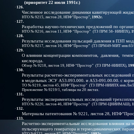
(приоритет 22 июля 1991г.)
·
126.
Численное исследование динамики кавитирующей жидко
НТО № 9215, листов 28, НПФ”Простор”,
1992г.
·
127.
Разработка научно-технических предложений по органи
НТО № 9216, листов 11, НПФ “Простор” (ТЗ ПРМ 58- НИИПХ),
1
·
128.
Результаты исследования пульсаций давления в ПЗП мод
НТО № 9217, листов 16, НПФ”Простор” (ТЗ ПРМ49-МИТ инв.63/
·
129.
О влиянии концентрации компонентов, давления, темпе
кислорода.
Обзор № 9218, листов 19, НПФ “Простор” (ТЗ ПРМ-НИИПХ),
199
·
130.
Результаты расчетно-экспериментальных исследований п
в модельных ЭСУ А53.093.000. и А53-091.00.00. с кор
ТО № 9219, листов 45, НПФ”Простор” (ТЗ ПРМ-НИИПХ инв.Лю5
Приложение № 9219/1, таблицы на 20 листах.
·
131.
Результаты экспериментальных исследований трехсопло
НТО № 9220, листов 46, НПФ”Простор” (ТЗ ПРМ-ЦНИИМАШ),
1
·
132.
Материалы патентования № 9221, листов 28, НПФ”Про
·
133.
Расчетно-экспериментальные исследования влияния на 
пульсирующего генератора и термодинамических параме
НТО №9222, листов 87, НПФ”Простор”,
1992г.