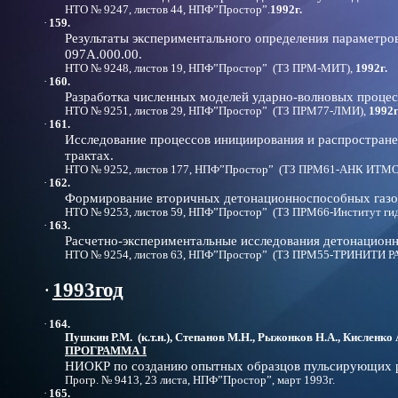
НТО № 9247, листов 44, НПФ”Простор”.
1992г.
·
159.
Результаты экспериментального определения параметро
097А.000.00.
НТО № 9248, листов 19, НПФ”Простор” (ТЗ ПРМ-МИТ),
1992г.
·
160.
Разработка численных моделей ударно-волновых процесс
НТО № 9251, листов 29, НПФ”Простор” (ТЗ ПРМ77-ЛМИ),
1992г
·
161.
Исследование процессов инициирования и распростран
трактах.
НТО № 9252, листов 177, НПФ”Простор” (ТЗ ПРМ61-АНК ИТМО
·
162.
Формирование вторичных детонационноспособных газов
НТО № 9253, листов 59, НПФ”Простор” (ТЗ ПРМ66-Институт ги
·
163.
Расчетно-экспериментальные исследования детонационн
НТО № 9254, листов 63, НПФ”Простор” (ТЗ ПРМ55-ТРИНИТИ Р
·
1993год
·
164.
Пушкин Р.М. (к.т.н.), Степанов М.Н., Рыжонков Н.А., Кисленко А.
ПРОГРАММА I
НИОКР по созданию опытных образцов пульсирующих 
Прогр. № 9413, 23 листа, НПФ”Простор”, март 1993г.
·
165.