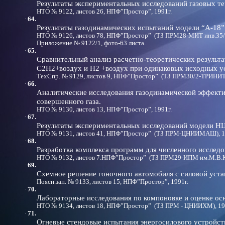
Результаты экспериментальных исследований газовых те
НТО № 9122, листов 26, НПФ”Простор”, 1991г.
·
64.
Результаты газодинамических испытаний модели “А-18” 
НТО № 9126, листов 78, НПФ”Простор” (ТЗ ПРМ28-МИТ инв.35/3
Приложение № 9122/1, фото-63 листа.
·
65.
Сравнительный анализ расчетно-теоретических результ
С2Н2+воздух и Н2 +воздух при одинаковых исходных усло
ТехСпр. № 9129, листов 9, НПФ”Простор” (ТЗ ПРМ30/2-ТРИНИТИ
·
66.
Аналитические исследования газодинамической эффект
совершенного газа.
НТО № 9130, листов 13, НПФ”Простор”, 1991г.
·
67.
Результаты экспериментальных исследований модели 
НТО № 9131, листов 41, НПФ”Простор” (ТЗ ПРМ-ЦНИИМАШ), 1
·
68.
Разработка комплекса программ для численного исследов
НТО № 9132, листов 7.НПФ”Простор” (ТЗ ПРМ29-ИПМ им.М.В.К
·
69.
Схемное решение гоночного автомобиля с силовой уста
Поясн.зап. № 9133, листов 15, НПФ”Простор”, 1991г.
·
70.
Лабораторные исследования по компоновке и оценке ос
НТО № 9134, листов 18, НПФ”Простор” (ТЗ ПРМ - ЦНИИХМ), 19
·
71.
Огневые стендовые испытания энергосилового устройств