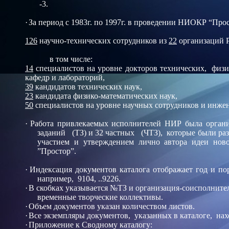
-3.
·
За период с 1983г. по 1997г. в проведении НИОКР “Прос
126
научно-технических сотрудников из
22
организаций 
в том числе:
14
специалистов на уровне докторов технических, физи
кафедр и лабораторий,
39
кандидатов технических наук,
23
кандидата физико-математических наук,
50
специалистов на уровне научных сотрудников и инжен
·
Работа привлекаемых исполнителей НИР была органи
заданий (ТЗ) и 32 частных (ЧТЗ), которые были ра
участием и утверждением лично автора идеи нов
”Простор”.
·
Индексация документов каталога отображает год и по
например, 9104, ..9226.
·
В скобках указывается №ТЗ и организация-соисполнител
временные творческие коллективы.
·
Объем
документов указан
количеством листов.
·
Все экземпляры документов, указанных в каталоге, нах
·
Приложение к Сводному каталогу: