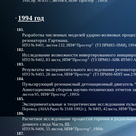
ТехСпр. № 9317, листов 8, НПФ”Простор”, 1993г.
·
1994 год
·
181.
Разработка численных моделей
ударно-волновых процес
резонаторах Гартмана.
НТО № 9401, листов 132, НПФ”Простор” (ТЗ ПРМ85-ЛМИ), 1994
·
182.
Исследование возможности инвертированного иницииро
НТО № 9402, 83 листа, НПФ”Простор” (ТЗ ПРМ61-АНК ИТМО АН 
·
183.
Результаты экспериментального исследования резонато
НТО № 9403, 28 листов, НПФ”Простор” (ТЗ ПРМ86-МИТ инв.2/93)
·
184.
Пульсирующий резонансный детонационный двигатель 
Аннотационный сборник научно-технических отчетов
з
листов 95, НПФ”Простор”, 1993г.
·
185.
Экспериментальные и теоретические исследования пул
Перевод (AIAA Paper № 3168.1992г.), № 9405, 42листа, НПФ”Прос
·
186.
Расчетное исследование процессов горения в радиально
донного следа.Часть III.
НТО № 9406, 55 листов, НПФ”Простор”, 1994г.
·
187.