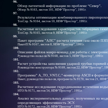
·
96.
Обзор патентной информации по проблеме “Север”.
Обзор № 9163, листов 101, НПФ”Простор”, 1991г.
·
97.
Результаты оптимизации комбинированного пиропорохов
ТехСпр. № 9164, листов 10, НПФ”Простор”, 1991г.
·
98.
Расчетные исследования характеристик гибридных газо
ТехСпр. № 9165, лисчтов 9, НПФ”Простор”, 1991г.
·
99.
Пакет программ ”AJIC” расчета течения газа около ПЗ
ПакетП № 9167, листов 8, НПФ”Простор”, 1991г.
·
100.
Описание файлов макро-команд для работы с электронн
Руководство польз-ля № 9168, листов 5, НПФ”Простор”, 1991г.
·
101.
Расчет устройства заполнения ударной трубки горючей 
Руководство конструктора № 9169, листов 22, НПФ”Простор”, 19
·
102.
Программа” A_TO_VNT.C.”-конвертор ASCII в форма
Пакет, руководство польз-ля, програм-та № 9170, листов 21, НПФ
·
103.
Расчетное исследование гидродинамики истечения воды
НТО № 9171, листов 54, НПФ”Простор”, 1991г.
·
104.
Анализ экспериментальных данных, полученных на моде
определяющих эффективность ЭСУ.
НТО № 9172, листов 28, НПФ”Простор”, 1991г.