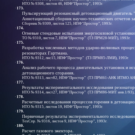
НТО № 9308, листов 46, НПФ”Простор”, 1993г.
·
173.
Пульсирующий резонансный детонационный двигатель 
Аннотационный сборник научно-технических отчетов за
Сборник № 9309, листов 125, НПФ”Простор”, 1993г.
·
174.
Огневые стендовые испытания энергосиловой установки
ТО № 9310, листов 7, НПФ”Простор” (ТЗ ПРМ28-МИТ), 1993г.
·
175.
Разработка численных методов ударно-волновых проце
резонаторах Гартмана.
НТО № 9312, лис15, НПФ”Простор” (ТЗ ПРМ85-ЛМИ), 1993г.
·
176.
Анализ рабочего процесса двигательных установок и и
детонационного сгорания.
НТО № 9313, лист82, НПФ”Простор” (ТЗ ПРМ61-АНК ИТМО АН Р
·
177.
Результаты экспериментального исследования резонатор
НТО № 9314, лист27, НПФ”Простор” (ТЗ ПРМ86-МИТ инв.1/93), 
·
178.
Расчетные исследования процессов горения в детонацио
НТО № 9315, листов 19, НПФ”Простор”, 1993г.
·
179.
Первичные результаты экспериментального исследовани
ТехСпр. № 9316, листов 9, НПФ”Простор”, 1993г.
·
180.
Расчет газового эжектора.