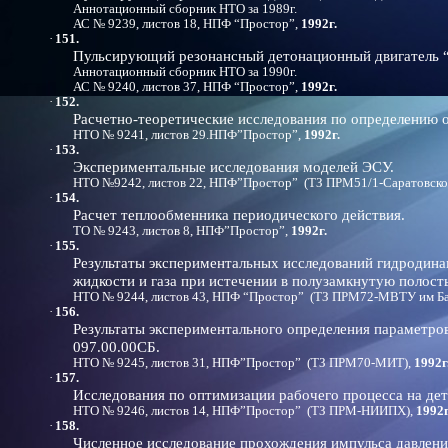
Аннотационный сборник НТО за 1989г.
АС № 9239, листов 18, НПФ “Простор”,
1992г.
·
151.
Пульсирующий резонансный детонационный двигатель 
Аннотационный сборник НТО за 1990г.
АС № 9240, листов 37, НПФ “Простор”,
1992г.
·
152.
Расчетно-теоретические исследования по определению
НТО № 9241, листов 29.НПФ”Простор”,
1992г.
·
153.
Экспериментальные исследования моделей ЭСУ.
НТО №9242, листов 22, НПФ”Простор” (ТЗ ПРМ51/1-Саратовск
·
154.
Расчет теплообменника периодического действия.
ТО № 9243, листов 8, НПФ”Простор”,
1992г.
·
155.
Результаты экспериментальных исследований гидродина
жидкости и газа при истечении в полузамкнутую полость
НТО № 9244, листов 43, НПФ “Простор” (ТЗ ПРМ72-МВТУ им Ба
·
156.
Результаты экспериментального
определения параметров
097.00.00СБ.
НТО № 9245, листов 31, НПФ”Простор” (ТЗ ПРМ70-МИТ),
1992г
·
157.
Исследования по оптимизации рабочего процесса на д
НТО № 9246, листов 14, НПФ”Простор” (ТЗ ПРМ-НИИПХ),
1992г
·
158.
Численное исследование прохождения импульса давления