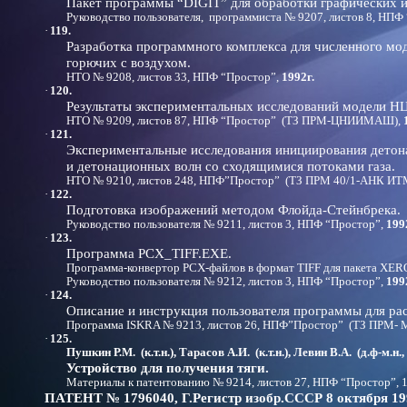
Пакет программы “DIGIT” для обработки графических 
Руководство пользователя, программиста № 9207, листов 8, НПФ
·
119.
Разработка программного комплекса для численного м
горючих с воздухом.
НТО № 9208, листов 33, НПФ “Простор”,
1992г.
·
120.
Результаты экспериментальных исследований модели Н
НТО № 9209, листов 87, НПФ “Простор” (ТЗ ПРМ-ЦНИИМАШ),
·
121.
Экспериментальные исследования инициирования детона
и детонационных волн со сходящимися потоками газа.
НТО № 9210, листов 248, НПФ”Простор” (ТЗ ПРМ 40/1-АНК ИТ
·
122.
Подготовка изображений методом Флойда-Стейнбрека.
Руководство пользователя № 9211, листов 3, НПФ “Простор”,
199
·
123.
Программа PCX_TIFF.EXE.
Программа-конвертор РСХ-файлов в формат TIFF для пакета 
Руководство пользователя № 9212, листов 3, НПФ “Простор”,
199
·
124.
Описание и инструкция пользователя программы для рас
Программа ISKRA № 9213, листов 26, НПФ”Простор” (ТЗ ПРМ- 
·
125.
Пушкин Р.М. (к.т.н.), Тарасов А.И. (к.т.н.), Левин В.А. (д.ф-м.н.,
Устройство для получения тяги.
Материалы к патентованию № 9214, листов 27, НПФ “Простор”, 1
ПАТЕНТ № 1796040, Г.Регистр изобр.СССР 8 октября 19