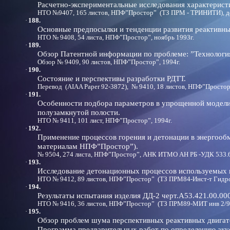
Расчетно-экспериментальные исследования характерист
НТО №9407, 165 листов, НПФ”Простор” (ТЗ ПРМ - ТРИНИТИ), де
·
188.
Основные предпосылки и тенденции развития реактивных
НТО № 9408, 54 листа, НПФ”Простор”, ноябрь 1993г.
·
189.
Обзор Патентной информации по проблеме: ”Технология
Обзор № 9409, 90 листов, НПФ”Простор”, 1994г.
·
190.
Состояние и перспективы разработки РДТТ.
Перевод (AIAA Paper 92-3872), № 9410, 18 листов, НПФ”Простор”
·
191.
Особенности подбора параметров в упрощенной модели
полузамкнутой полости.
НТО № 9411, 101 лист, НПФ”Простор”, 1994г.
·
192.
Применение процессов горения и детонации в энергообм
материалам НПФ”Простор”).
№ 9504, 274 листа, НПФ”Простор”, АНК ИТМО АН РБ -УДК 533.6.
·
193.
Исследование детонационных процессов используемых 
НТО № 9412, 89 листов, НПФ”Простор” (ТЗ ПРМ84-Инст-т Гидроди
·
194.
Результаты испытания изделия ДД-2 черт.А53.421.00.00
НТО № 9416, 36 листов, НПФ”Простор” (ТЗ ПРМ89-МИТ инв 2/94
·
195.
Обзор проблем шума перспективных реактивных двигат
Программа предварительных работ по определению акус