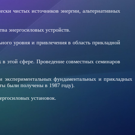
чески чистых источников энергии, альтернативных
тва энергосиловых устройств.
ного уровня и привлечения в область прикладной
х в этой сфере. Проведение совместных семинаров
и экспериментальных фундаментальных и прикладных
ы были получены в 1987 году).
ргосиловых установок.