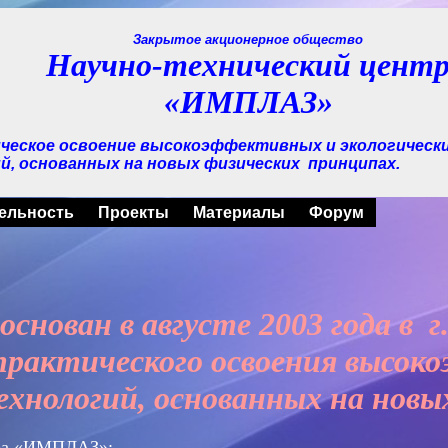
Закрытое акционерное общество
Научно-технический цент
«ИМПЛАЗ»
ическое освоение высокоэффективных и экологическ
й, основанных на новых физических
принципах.
ельность
Проекты
Материалы
Форум
снован в августе 2003 года в
г
 практического освоения высок
ехнологий, основанных на новы
тра «ИМПЛАЗ»: