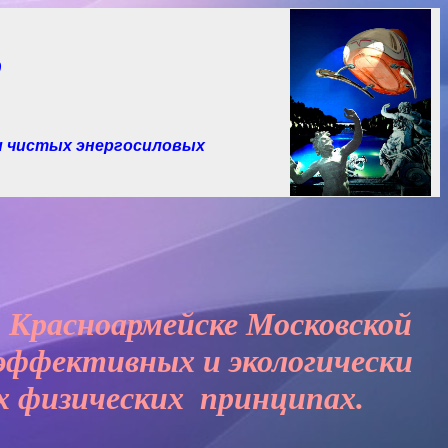
р
и чистых
энергосиловых
. Красноармейске Московской
оэффективных и экологически
х физических
принципах.